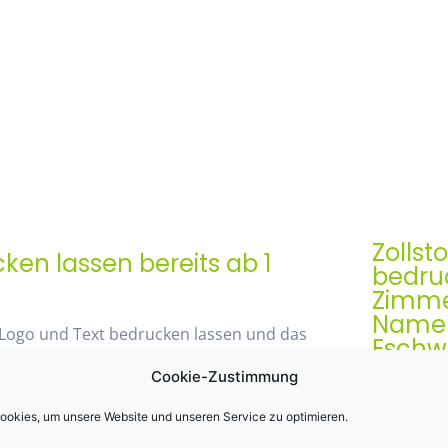
Zollst
en lassen bereits ab 1
bedruc
Zimme
Namen 
 Logo und Text bedrucken lassen und das
Eschwe
Cookie-Zustimmung
Der Zollst
Werbegesch
okies, um unsere Website und unseren Service zu optimieren.
48% mit unserem
& praktis