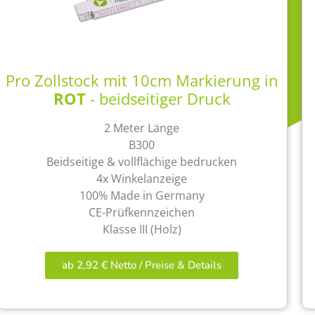
Pro Zollstock mit 10cm Markierung in
ROT
- beidseitiger Druck
2 Meter Länge
B300
Beidseitige & vollflächige bedrucken
4x Winkelanzeige
100% Made in Germany
CE-Prüfkennzeichen
Klasse III (Holz)
ab 2,92 € Netto / Preise & Details