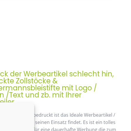
ock der Werbeartikel schlecht hin,
kte Zollstöcke &
rmannsbleistifte mit Logo /
/Text und zb. mit Ihrer
iler
ock, Meterstab bedruckt ist das Ideale Werbeartikel /
enk der auch seinen Einsatz findet. Es ist ein tolles
ches Geschenk, für eine dauerhafte Werbung die zum