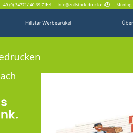
+49 (0) 34771/ 40 69 71
info@zollstock-druck.eu
Montag -
Hillstar Werbeartikel
Über
bedrucken
nach
ls
nk.