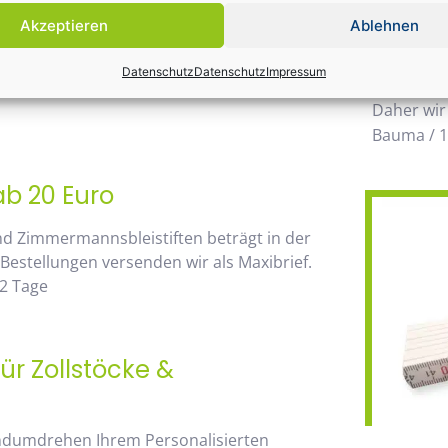
Einsatz k
Akzeptieren
Ablehnen
möglichen
 von unserem Mengenrabatt profitieren. Die
wegzuden
Datenschutz
Datenschutz
Impressum
go, sehen Sie sofort anhand der
Daher wir
Bauma / 1
ab 20 Euro
nd Zimmermannsbleistiften beträgt in der
 Bestellungen versenden wir als Maxibrief.
-2 Tage
ür Zollstöcke &
andumdrehen Ihrem Personalisierten