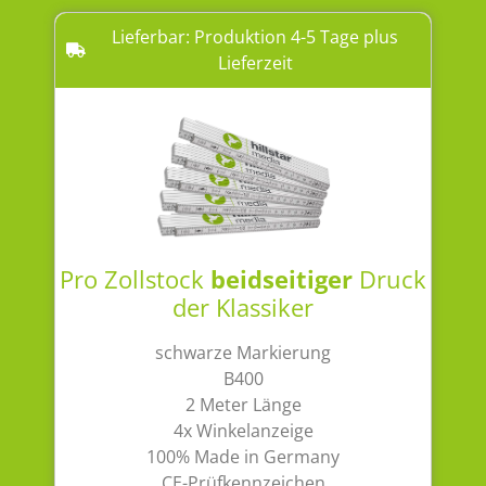
Lieferbar: Produktion 4-5 Tage plus
Lieferzeit
Pro Zollstock
beidseitiger
Druck
der Klassiker
schwarze Markierung
B400
2 Meter Länge
4x Winkelanzeige
100% Made in Germany
CE-Prüfkennzeichen