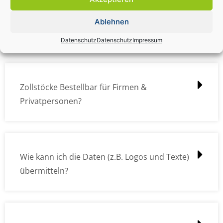
Zollstock Druckdatencheck / Profidatencheck
Ablehnen
kostet das was?
Datenschutz
Datenschutz
Impressum
Zollstöcke Bestellbar für Firmen &
Privatpersonen?
Wie kann ich die Daten (z.B. Logos und Texte)
übermitteln?