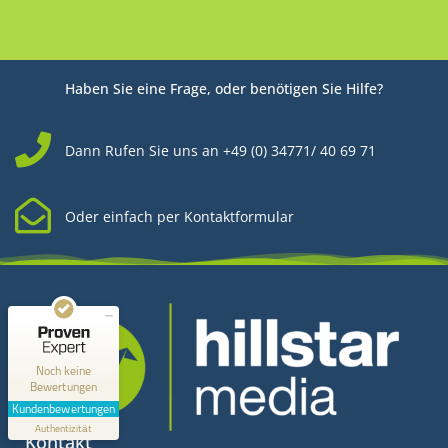
Haben Sie eine Frage, oder benötigen Sie Hilfe?
Dann Rufen Sie uns an +49 (0) 34771/ 40 69 71
Oder einfach per Kontaktformular
Kundenbewertungen und Erfahrungen zu
Hillstar Media
MANGELHAFT
0,00 / 5,00
Noch keine
Bewertungen
Erfahren Sie mehr über dieses Bewertungssiegel
Kundenbewertungen
Profil ansehen
Authentizität
1.1.1970
Kontakt