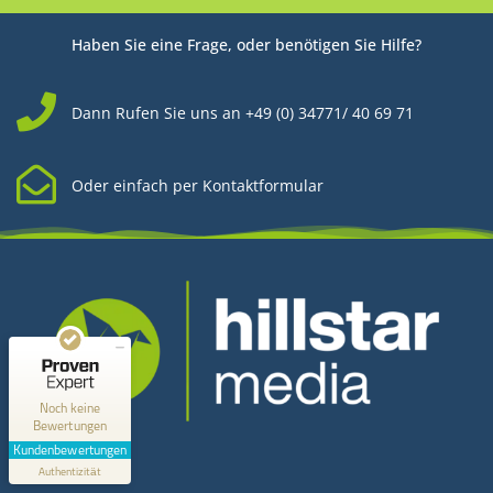
Haben Sie eine Frage, oder benötigen Sie Hilfe?
Dann Rufen Sie uns an +49 (0) 34771/ 40 69 71
Oder einfach per Kontaktformular
Kundenbewertungen und Erfahrungen zu
Hillstar Media
MANGELHAFT
0,00 / 5,00
Noch keine
Bewertungen
Kontakt
Erfahren Sie mehr über dieses Bewertungssiegel
Kundenbewertungen
Profil ansehen
Authentizität
1.1.1970
Hillstar Media