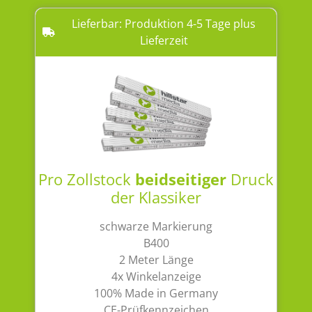
Lieferbar: Produktion 4-5 Tage plus
Lieferzeit
Pro Zollstock
beidseitiger
Druck
der Klassiker
schwarze Markierung
B400
2 Meter Länge
4x Winkelanzeige
100% Made in Germany
CE-Prüfkennzeichen