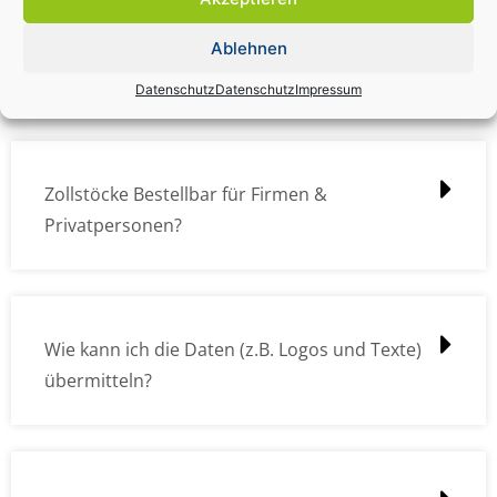
Zollstock Druckdatencheck / Profidatencheck
Ablehnen
kostet das was?
Datenschutz
Datenschutz
Impressum
Zollstöcke Bestellbar für Firmen &
Privatpersonen?
Wie kann ich die Daten (z.B. Logos und Texte)
übermitteln?