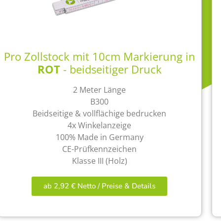
Pro Zollstock mit 10cm Markierung in
ROT
- beidseitiger Druck
2 Meter Länge
B300
Beidseitige & vollflächige bedrucken
4x Winkelanzeige
100% Made in Germany
CE-Prüfkennzeichen
Klasse III (Holz)
ab 2,92 € Netto / Preise & Details