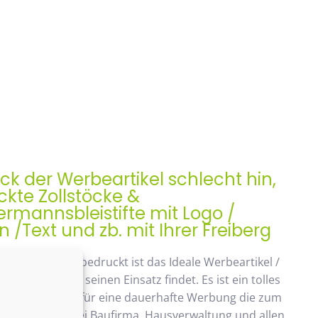
ock der Werbeartikel schlecht hin,
kte Zollstöcke &
rmannsbleistifte mit Logo /
/Text und zb. mit Ihrer Freiberg
ock, Meterstab bedruckt ist das Ideale Werbeartikel /
enk der auch seinen Einsatz findet. Es ist ein tolles
ches Geschenk, für eine dauerhafte Werbung die zum
ommt. Beliebt bei Baufirma, Hausverwaltung und allen