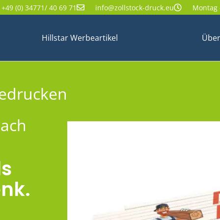
+49 (0) 34771/ 40 69 71
info@zollstock-druck.eu
Montag -
Hillstar Werbeartikel
Über
bedrucken
nach
ls
nk.