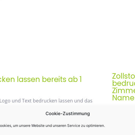
Zollst
en lassen bereits ab 1
bedruc
Zimme
Namen 
 Logo und Text bedrucken lassen und das
Der Zollst
Cookie-Zustimmung
Werbegesch
& praktis
okies, um unsere Website und unseren Service zu optimieren.
48% mit unserem
Einsatz k