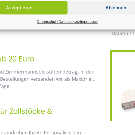
möglichen
Akzeptieren
Ablehnen
wegzuden
 von unserem Mengenrabatt profitieren. Die
Datenschutz
Datenschutz
Impressum
Daher wir
go, sehen Sie sofort anhand der
Bauma / 1
ab 20 Euro
nd Zimmermannsbleistiften beträgt in der
 Bestellungen versenden wir als Maxibrief.
 Tage
ür Zollstöcke &
andumdrehen Ihrem Personalisierten