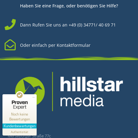
Haben Sie eine Frage, oder benötigen Sie Hilfe?
Dann Rufen Sie uns an +49 (0) 34771/ 40 69 71
Oder einfach per Kontaktformular
Kundenbewertungen und Erfahrungen zu
Hillstar Media
MANGELHAFT
0,00 / 5,00
Kontakt
Noch keine
Bewertungen
Erfahren Sie mehr über dieses Bewertungssiegel
Kundenbewertungen
Hillstar Media
Profil ansehen
Authentizität
1.1.1970
Merseburger Straße 77c