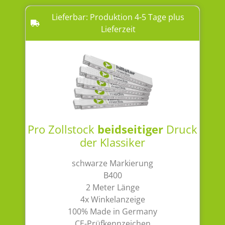
Lieferbar: Produktion 4-5 Tage plus
Lieferzeit
Pro Zollstock
beidseitiger
Druck
der Klassiker
schwarze Markierung
B400
2 Meter Länge
4x Winkelanzeige
100% Made in Germany
CE-Prüfkennzeichen