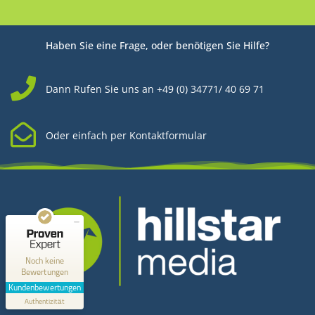
Haben Sie eine Frage, oder benötigen Sie Hilfe?
Dann Rufen Sie uns an +49 (0) 34771/ 40 69 71
Oder einfach per Kontaktformular
Kundenbewertungen und Erfahrungen zu
Hillstar Media
MANGELHAFT
0,00 / 5,00
Noch keine
Bewertungen
Erfahren Sie mehr über dieses Bewertungssiegel
Kundenbewertungen
Kontakt
Profil ansehen
Authentizität
1.1.1970