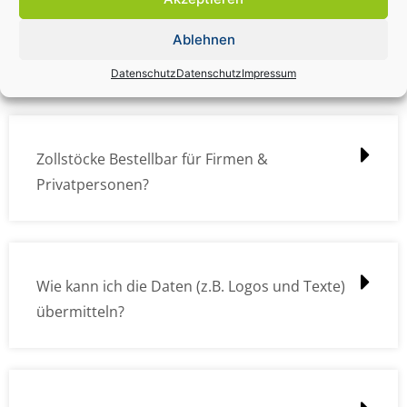
Zollstock Druckdatencheck / Profidatencheck
Ablehnen
kostet das was?
Datenschutz
Datenschutz
Impressum
Zollstöcke Bestellbar für Firmen &
Privatpersonen?
Wie kann ich die Daten (z.B. Logos und Texte)
übermitteln?