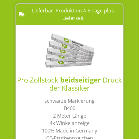
Lieferbar: Produktion 4-5 Tage plus
Lieferzeit
Pro Zollstock
beidseitiger
Druck
der Klassiker
schwarze Markierung
B400
2 Meter Länge
4x Winkelanzeige
100% Made in Germany
CE-Prüfkennzeichen