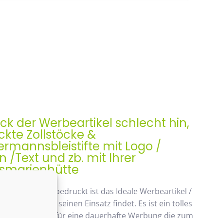
ock der Werbeartikel schlecht hin,
kte Zollstöcke &
rmannsbleistifte mit Logo /
/Text und zb. mit Ihrer
smarienhütte
ock, Meterstab bedruckt ist das Ideale Werbeartikel /
enk der auch seinen Einsatz findet. Es ist ein tolles
ches Geschenk, für eine dauerhafte Werbung die zum