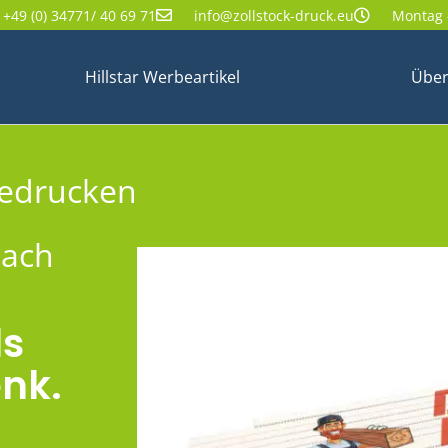
+49 (0) 34771/ 40 69 71
info@zollstock-druck.eu
Montag -
Hillstar Werbeartikel
Über
bedrucken
nach
ls
nk.