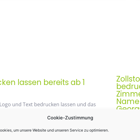
Zollst
en lassen bereits ab 1
bedruc
Zimme
Namen 
 Logo und Text bedrucken lassen und das
Georg
Cookie-Zustimmung
Der Zollst
Werbegesch
okies, um unsere Website und unseren Service zu optimieren.
48% mit unserem
& praktis