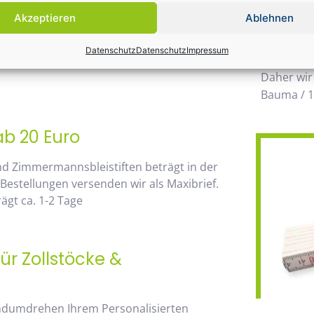
Einsatz k
Akzeptieren
Ablehnen
möglichen
 von unserem Mengenrabatt profitieren. Die
wegzuden
Datenschutz
Datenschutz
Impressum
go, sehen Sie sofort anhand der
Daher wir
Bauma / 1
ab 20 Euro
nd Zimmermannsbleistiften beträgt in der
 Bestellungen versenden wir als Maxibrief.
gt ca. 1-2 Tage
ür Zollstöcke &
andumdrehen Ihrem Personalisierten