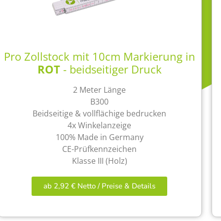
Pro Zollstock mit 10cm Markierung in
ROT
- beidseitiger Druck
2 Meter Länge
B300
Beidseitige & vollflächige bedrucken
4x Winkelanzeige
100% Made in Germany
CE-Prüfkennzeichen
Klasse III (Holz)
ab 2,92 € Netto / Preise & Details