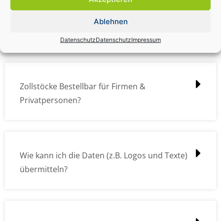
Zollstock Druckdatencheck / Profidatencheck
Ablehnen
kostet das was?
Datenschutz
Datenschutz
Impressum
Zollstöcke Bestellbar für Firmen &
Privatpersonen?
Wie kann ich die Daten (z.B. Logos und Texte)
übermitteln?