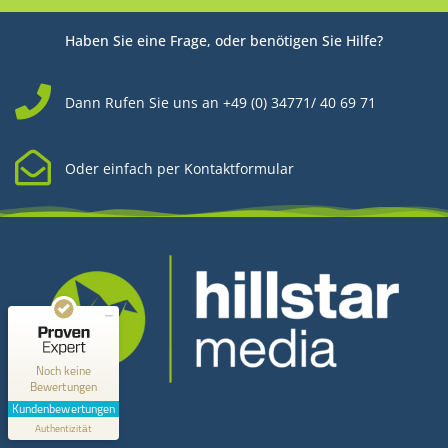
Haben Sie eine Frage, oder benötigen Sie Hilfe?
Dann Rufen Sie uns an +49 (0) 34771/ 40 69 71
Oder einfach per Kontaktformular
Kundenbewertungen und Erfahrungen zu
Hillstar Media
MANGELHAFT
0,00 / 5,00
Noch keine
Bewertungen
Kontakt
Erfahren Sie mehr über dieses Bewertungssiegel
Kundenbewertungen
Profil ansehen
Authentizität
1.1.1970
Hillstar Media