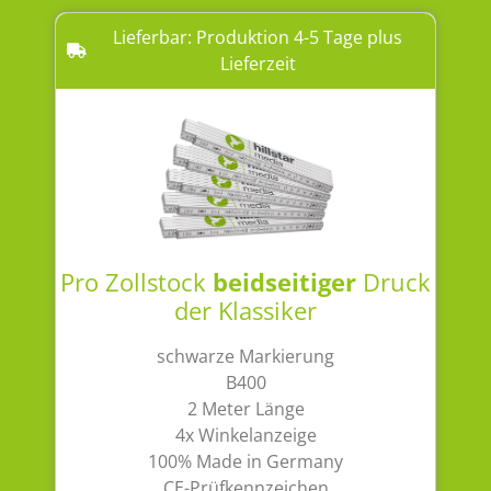
Lieferbar: Produktion 4-5 Tage plus
Lieferzeit
Pro Zollstock
beidseitiger
Druck
der Klassiker
schwarze Markierung
B400
2 Meter Länge
4x Winkelanzeige
100% Made in Germany
CE-Prüfkennzeichen