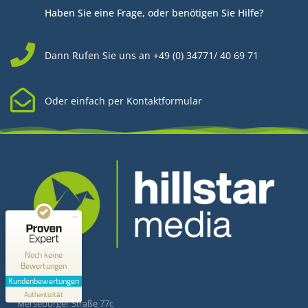
Haben Sie eine Frage, oder benötigen Sie Hilfe?
Dann Rufen Sie uns an +49 (0) 34771/ 40 69 71
Oder einfach per Kontaktformular
Kundenbewertungen und Erfahrungen zu
Hillstar Media
MANGELHAFT
0,00 / 5,00
Kontakt
Noch keine
Bewertungen
Erfahren Sie mehr über dieses Bewertungssiegel
Kundenbewertungen
Hillstar Media
Profil ansehen
Authentizität
1.1.1970
Merseburger Straße 77c