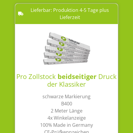
Lieferbar: Produktion 4-5 Tage plus
Lieferzeit
Pro Zollstock
beidseitiger
Druck
der Klassiker
schwarze Markierung
B400
2 Meter Länge
4x Winkelanzeige
100% Made in Germany
CE-Prüfkennzeichen