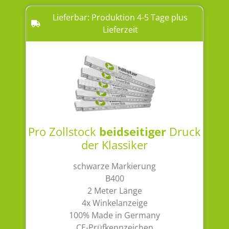
Lieferbar: Produktion 4-5 Tage plus
Lieferzeit
Pro Zollstock
beidseitiger
Druck
der Klassiker
schwarze Markierung
B400
2 Meter Länge
4x Winkelanzeige
100% Made in Germany
CE-Prüfkennzeichen