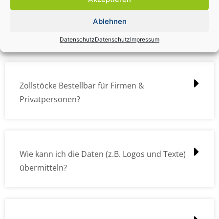
Zollstock Druckdatencheck / Profidatencheck
Ablehnen
kostet das was?
Datenschutz
Datenschutz
Impressum
Zollstöcke Bestellbar für Firmen &
Privatpersonen?
Wie kann ich die Daten (z.B. Logos und Texte)
übermitteln?