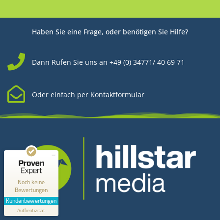
Haben Sie eine Frage, oder benötigen Sie Hilfe?
Dann Rufen Sie uns an +49 (0) 34771/ 40 69 71
Oder einfach per Kontaktformular
Kundenbewertungen und Erfahrungen zu
Hillstar Media
MANGELHAFT
0,00 / 5,00
Noch keine
Bewertungen
Erfahren Sie mehr über dieses Bewertungssiegel
Kundenbewertungen
Kontakt
Profil ansehen
Authentizität
1.1.1970