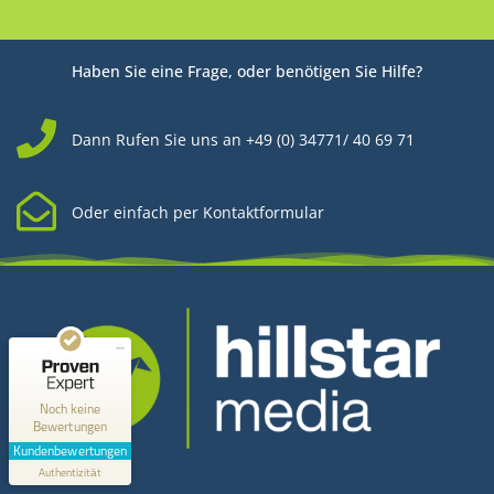
Haben Sie eine Frage, oder benötigen Sie Hilfe?
Dann Rufen Sie uns an +49 (0) 34771/ 40 69 71
Oder einfach per Kontaktformular
Kundenbewertungen und Erfahrungen zu
Hillstar Media
MANGELHAFT
0,00 / 5,00
Noch keine
Bewertungen
Erfahren Sie mehr über dieses Bewertungssiegel
Kundenbewertungen
Kontakt
Profil ansehen
Authentizität
1.1.1970