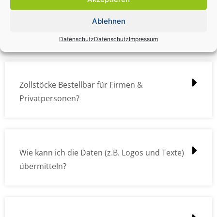
Zollstock Druckdatencheck / Profidatencheck
Ablehnen
kostet das was?
Datenschutz
Datenschutz
Impressum
Zollstöcke Bestellbar für Firmen &
Privatpersonen?
Wie kann ich die Daten (z.B. Logos und Texte)
übermitteln?