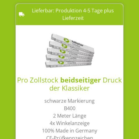
Lieferbar: Produktion 4-5 Tage plus
Lieferzeit
Pro Zollstock
beidseitiger
Druck
der Klassiker
schwarze Markierung
B400
2 Meter Länge
4x Winkelanzeige
100% Made in Germany
CE-Prüfkennzeichen