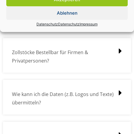
Zollstock Druckdatencheck / Profidatencheck
Ablehnen
kostet das was?
Datenschutz
Datenschutz
Impressum
Zollstöcke Bestellbar für Firmen &
Privatpersonen?
Wie kann ich die Daten (z.B. Logos und Texte)
übermitteln?