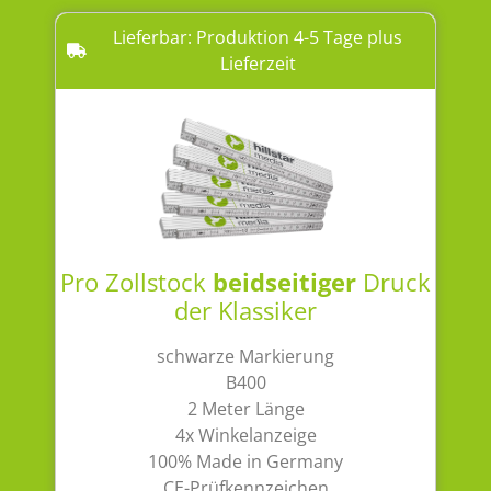
Lieferbar: Produktion 4-5 Tage plus
Lieferzeit
Pro Zollstock
beidseitiger
Druck
der Klassiker
schwarze Markierung
B400
2 Meter Länge
4x Winkelanzeige
100% Made in Germany
CE-Prüfkennzeichen