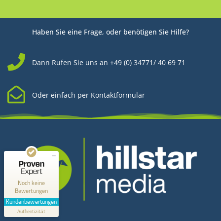
Haben Sie eine Frage, oder benötigen Sie Hilfe?
Dann Rufen Sie uns an +49 (0) 34771/ 40 69 71
Oder einfach per Kontaktformular
Kundenbewertungen und Erfahrungen zu
Hillstar Media
MANGELHAFT
0,00 / 5,00
Noch keine
Bewertungen
Erfahren Sie mehr über dieses Bewertungssiegel
Kundenbewertungen
Kontakt
Profil ansehen
Authentizität
1.1.1970