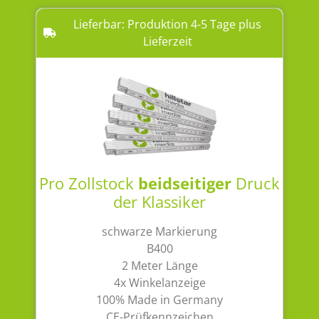
Lieferbar: Produktion 4-5 Tage plus
Lieferzeit
Pro Zollstock
beidseitiger
Druck
der Klassiker
schwarze Markierung
B400
2 Meter Länge
4x Winkelanzeige
100% Made in Germany
CE-Prüfkennzeichen