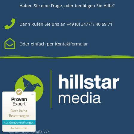
Haben Sie eine Frage, oder benötigen Sie Hilfe?
Dann Rufen Sie uns an +49 (0) 34771/ 40 69 71
Oder einfach per Kontaktformular
Kundenbewertungen und Erfahrungen zu
Hillstar Media
MANGELHAFT
0,00 / 5,00
Kontakt
Noch keine
Bewertungen
Erfahren Sie mehr über dieses Bewertungssiegel
Kundenbewertungen
Hillstar Media
Profil ansehen
Authentizität
1.1.1970
Merseburger Straße 77c