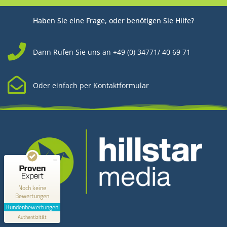
Haben Sie eine Frage, oder benötigen Sie Hilfe?
Dann Rufen Sie uns an +49 (0) 34771/ 40 69 71
Oder einfach per Kontaktformular
Kundenbewertungen und Erfahrungen zu
Hillstar Media
MANGELHAFT
0,00 / 5,00
Noch keine
Bewertungen
Kontakt
Erfahren Sie mehr über dieses Bewertungssiegel
Kundenbewertungen
Profil ansehen
Authentizität
1.1.1970
Hillstar Media