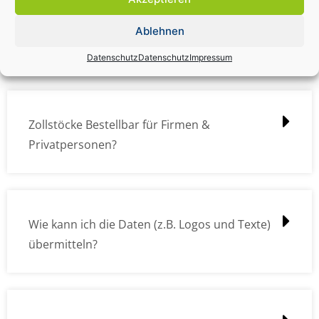
Zollstock Druckdatencheck / Profidatencheck
Ablehnen
kostet das was?
Datenschutz
Datenschutz
Impressum
Zollstöcke Bestellbar für Firmen &
Privatpersonen?
Wie kann ich die Daten (z.B. Logos und Texte)
übermitteln?