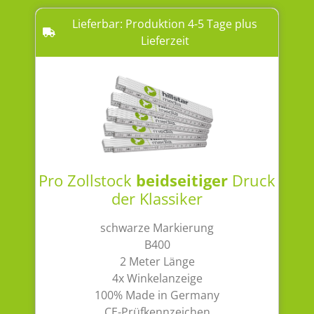
Lieferbar: Produktion 4-5 Tage plus
Lieferzeit
Pro Zollstock
beidseitiger
Druck
der Klassiker
schwarze Markierung
B400
2 Meter Länge
4x Winkelanzeige
100% Made in Germany
CE-Prüfkennzeichen