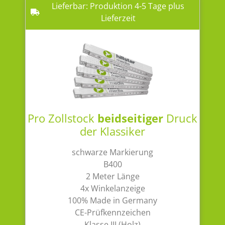
Lieferbar: Produktion 4-5 Tage plus
Lieferzeit
Pro Zollstock
beidseitiger
Druck
der Klassiker
schwarze Markierung
B400
2 Meter Länge
4x Winkelanzeige
100% Made in Germany
CE-Prüfkennzeichen
Klasse III (Holz)