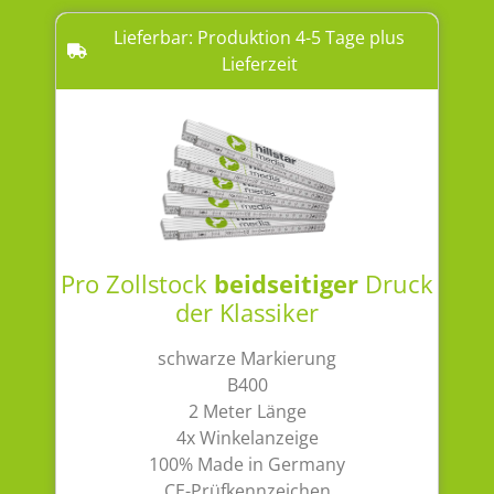
Lieferbar: Produktion 4-5 Tage plus
Lieferzeit
Pro Zollstock
beidseitiger
Druck
der Klassiker
schwarze Markierung
B400
2 Meter Länge
4x Winkelanzeige
100% Made in Germany
CE-Prüfkennzeichen