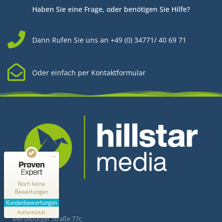
Haben Sie eine Frage, oder benötigen Sie Hilfe?
Dann Rufen Sie uns an +49 (0) 34771/ 40 69 71
Oder einfach per Kontaktformular
Kundenbewertungen und Erfahrungen zu
Hillstar Media
MANGELHAFT
0,00 / 5,00
Kontakt
Noch keine
Bewertungen
Erfahren Sie mehr über dieses Bewertungssiegel
Kundenbewertungen
Hillstar Media
Profil ansehen
Authentizität
1.1.1970
Merseburger Straße 77c