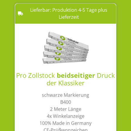
Lieferbar: Produktion 4-5 Tage plus
Lieferzeit
Pro Zollstock
beidseitiger
Druck
der Klassiker
schwarze Markierung
B400
2 Meter Länge
4x Winkelanzeige
100% Made in Germany
CE-Prüfkennzeichen