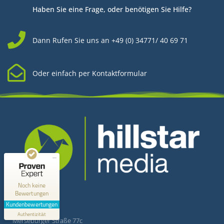
Haben Sie eine Frage, oder benötigen Sie Hilfe?
Dann Rufen Sie uns an +49 (0) 34771/ 40 69 71
Oder einfach per Kontaktformular
Kundenbewertungen und Erfahrungen zu
Hillstar Media
MANGELHAFT
0,00 / 5,00
Kontakt
Noch keine
Bewertungen
Erfahren Sie mehr über dieses Bewertungssiegel
Kundenbewertungen
Hillstar Media
Profil ansehen
Authentizität
1.1.1970
Merseburger Straße 77c