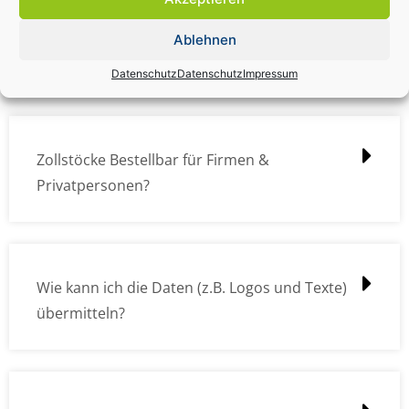
Zollstock Druckdatencheck / Profidatencheck
Ablehnen
kostet das was?
Datenschutz
Datenschutz
Impressum
Zollstöcke Bestellbar für Firmen &
Privatpersonen?
Wie kann ich die Daten (z.B. Logos und Texte)
übermitteln?