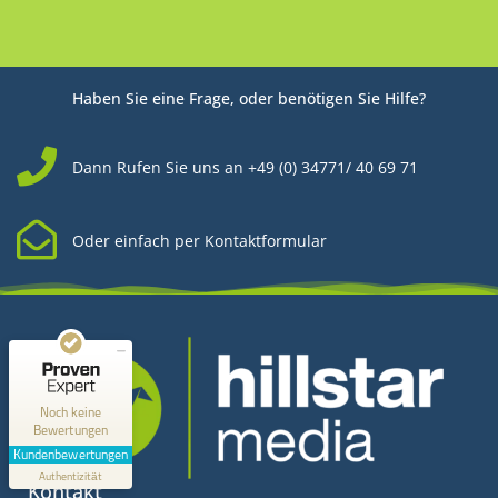
Haben Sie eine Frage, oder benötigen Sie Hilfe?
Dann Rufen Sie uns an +49 (0) 34771/ 40 69 71
Oder einfach per Kontaktformular
Kundenbewertungen und Erfahrungen zu
Hillstar Media
MANGELHAFT
0,00 / 5,00
Noch keine
Bewertungen
Erfahren Sie mehr über dieses Bewertungssiegel
Kundenbewertungen
Profil ansehen
Authentizität
1.1.1970
Kontakt