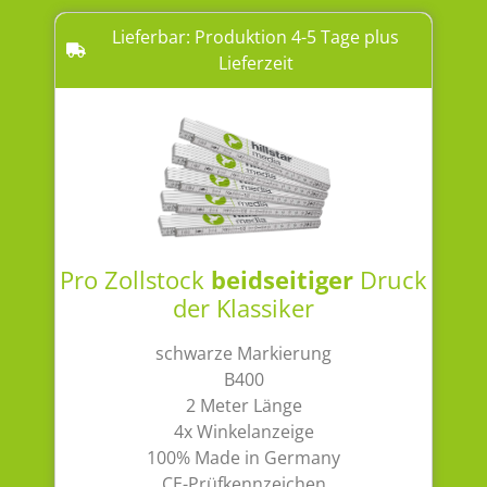
Lieferbar: Produktion 4-5 Tage plus
Lieferzeit
Pro Zollstock
beidseitiger
Druck
der Klassiker
schwarze Markierung
B400
2 Meter Länge
4x Winkelanzeige
100% Made in Germany
CE-Prüfkennzeichen