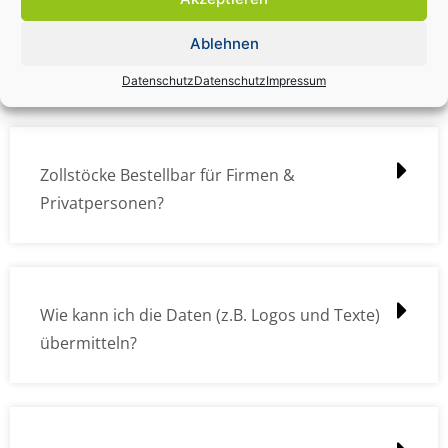
Zollstock Druckdatencheck / Profidatencheck
Ablehnen
kostet das was?
Datenschutz
Datenschutz
Impressum
Zollstöcke Bestellbar für Firmen &
Privatpersonen?
Wie kann ich die Daten (z.B. Logos und Texte)
übermitteln?