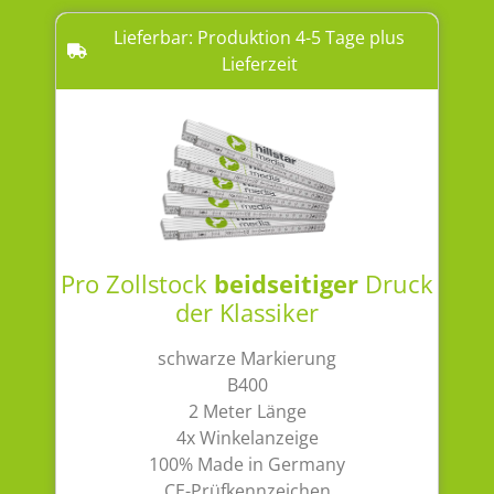
Lieferbar: Produktion 4-5 Tage plus
Lieferzeit
Pro Zollstock
beidseitiger
Druck
der Klassiker
schwarze Markierung
B400
2 Meter Länge
4x Winkelanzeige
100% Made in Germany
CE-Prüfkennzeichen