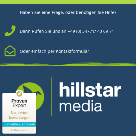
Haben Sie eine Frage, oder benötigen Sie Hilfe?
Dann Rufen Sie uns an +49 (0) 34771/ 40 69 71
Oder einfach per Kontaktformular
Kundenbewertungen und Erfahrungen zu
Hillstar Media
MANGELHAFT
0,00 / 5,00
Noch keine
Bewertungen
Kontakt
Erfahren Sie mehr über dieses Bewertungssiegel
Kundenbewertungen
Profil ansehen
Authentizität
1.1.1970
Hillstar Media