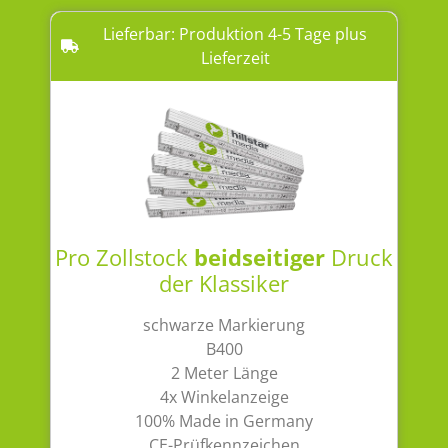
Lieferbar: Produktion 4-5 Tage plus
Lieferzeit
Pro Zollstock
beidseitiger
Druck
der Klassiker
schwarze Markierung
B400
2 Meter Länge
4x Winkelanzeige
100% Made in Germany
CE-Prüfkennzeichen