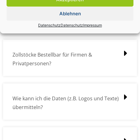
Zollstock Druckdatencheck / Profidatencheck
Ablehnen
kostet das was?
Datenschutz
Datenschutz
Impressum
Zollstöcke Bestellbar für Firmen &
Privatpersonen?
Wie kann ich die Daten (z.B. Logos und Texte)
übermitteln?