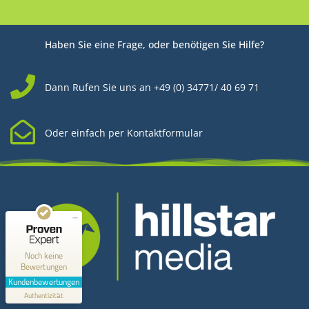
Haben Sie eine Frage, oder benötigen Sie Hilfe?
Dann Rufen Sie uns an +49 (0) 34771/ 40 69 71
Oder einfach per Kontaktformular
Kundenbewertungen und Erfahrungen zu
Hillstar Media
MANGELHAFT
0,00 / 5,00
Noch keine
Bewertungen
Erfahren Sie mehr über dieses Bewertungssiegel
Kundenbewertungen
Kontakt
Profil ansehen
Authentizität
1.1.1970