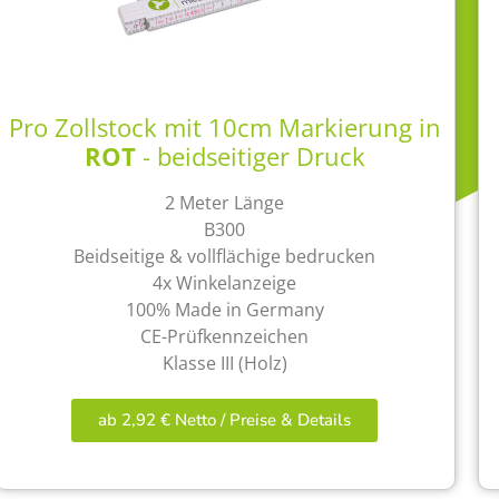
Pro Zollstock mit 10cm Markierung in
ROT
- beidseitiger Druck
2 Meter Länge
B300
Beidseitige & vollflächige bedrucken
4x Winkelanzeige
100% Made in Germany
CE-Prüfkennzeichen
Klasse III (Holz)
ab 2,92 € Netto / Preise & Details