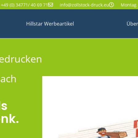
+49 (0) 34771/ 40 69 71
info@zollstock-druck.eu
Montag -
Hillstar Werbeartikel
Über
bedrucken
nach
ls
nk.