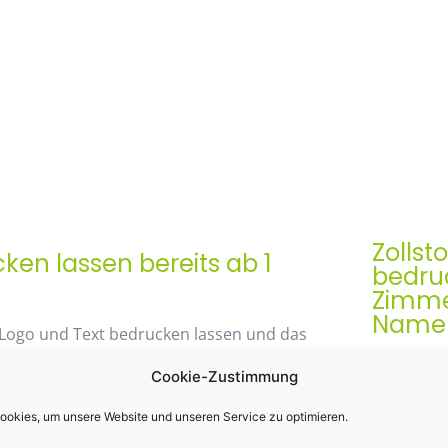
Zollst
en lassen bereits ab 1
bedruc
Zimme
Namen 
 Logo und Text bedrucken lassen und das
Der Zollst
Cookie-Zustimmung
Werbegesch
& praktis
okies, um unsere Website und unseren Service zu optimieren.
48% mit unserem
Einsatz k