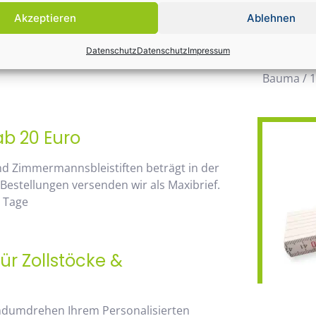
möglichen
Akzeptieren
Ablehnen
wegzuden
 von unserem Mengenrabatt profitieren. Die
Datenschutz
Datenschutz
Impressum
Daher wir
go, sehen Sie sofort anhand der
Bauma / 1
ab 20 Euro
nd Zimmermannsbleistiften beträgt in der
 Bestellungen versenden wir als Maxibrief.
2 Tage
ür Zollstöcke &
andumdrehen Ihrem Personalisierten