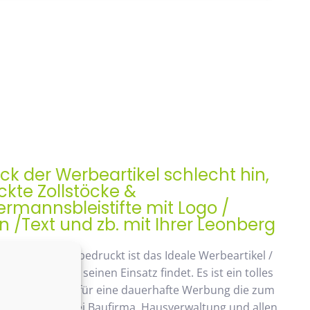
ock der Werbeartikel schlecht hin,
kte Zollstöcke &
rmannsbleistifte mit Logo /
/Text und zb. mit Ihrer Leonberg
ock, Meterstab bedruckt ist das Ideale Werbeartikel /
enk der auch seinen Einsatz findet. Es ist ein tolles
ches Geschenk, für eine dauerhafte Werbung die zum
ommt. Beliebt bei Baufirma, Hausverwaltung und allen