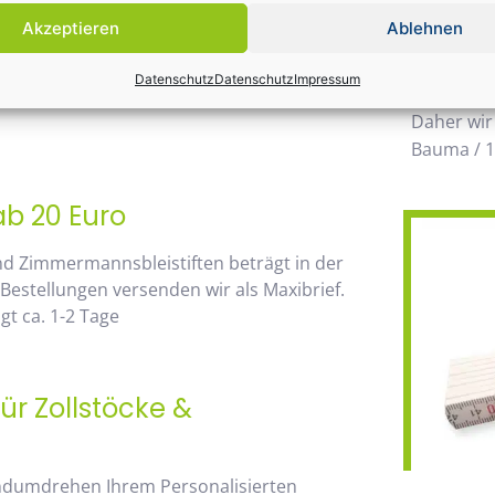
Einsatz k
Akzeptieren
Ablehnen
möglichen
 von unserem Mengenrabatt profitieren. Die
wegzuden
Datenschutz
Datenschutz
Impressum
go, sehen Sie sofort anhand der
Daher wir
Bauma / 1
ab 20 Euro
nd Zimmermannsbleistiften beträgt in der
 Bestellungen versenden wir als Maxibrief.
t ca. 1-2 Tage
ür Zollstöcke &
andumdrehen Ihrem Personalisierten