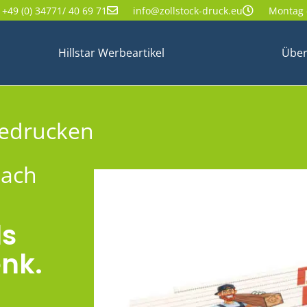
+49 (0) 34771/ 40 69 71
info@zollstock-druck.eu
Montag -
Hillstar Werbeartikel
Über
bedrucken
nach
ls
nk.