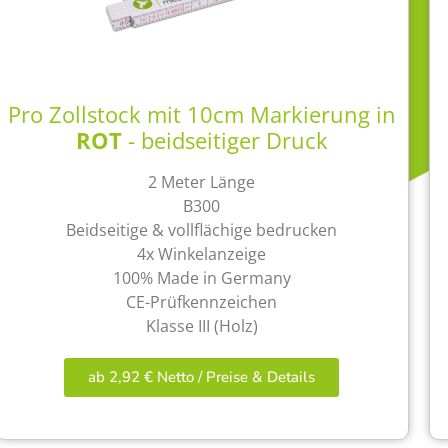
Pro Zollstock mit 10cm Markierung in
ROT
- beidseitiger Druck
2 Meter Länge
B300
Beidseitige & vollflächige bedrucken
4x Winkelanzeige
100% Made in Germany
CE-Prüfkennzeichen
Klasse III (Holz)
ab 2,92 € Netto / Preise & Details