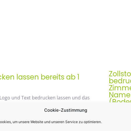
Zollst
en lassen bereits ab 1
bedruc
Zimme
Namen 
 Logo und Text bedrucken lassen und das
(Bode
Cookie-Zustimmung
Der Zollst
Werbegesch
okies, um unsere Website und unseren Service zu optimieren.
48% mit unserem
& praktis