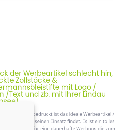
ock der Werbeartikel schlecht hin,
kte Zollstöcke &
rmannsbleistifte mit Logo /
/Text und zb. mit Ihrer Lindau
nsee)
ock, Meterstab bedruckt ist das Ideale Werbeartikel /
enk der auch seinen Einsatz findet. Es ist ein tolles
ches Geschenk, für eine dauerhafte Werbung die zum