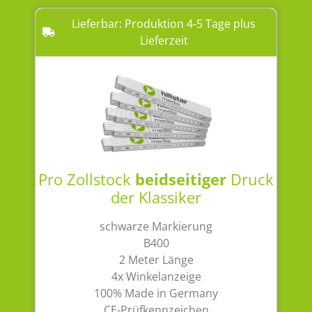
Lieferbar: Produktion 4-5 Tage plus
Lieferzeit
Pro Zollstock
beidseitiger
Druck
der Klassiker
schwarze Markierung
B400
2 Meter Länge
4x Winkelanzeige
100% Made in Germany
CE-Prüfkennzeichen