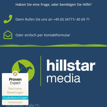
Haben Sie eine Frage, oder benötigen Sie Hilfe?
Dann Rufen Sie uns an +49 (0) 34771/ 40 69 71
Oder einfach per Kontaktformular
Kundenbewertungen und Erfahrungen zu
Hillstar Media
MANGELHAFT
0,00 / 5,00
Kontakt
Noch keine
Bewertungen
Erfahren Sie mehr über dieses Bewertungssiegel
Kundenbewertungen
Hillstar Media
Profil ansehen
Authentizität
1.1.1970
Merseburger Straße 77c