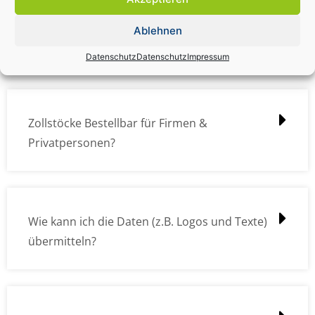
Zollstock Druckdatencheck / Profidatencheck
Ablehnen
kostet das was?
Datenschutz
Datenschutz
Impressum
Zollstöcke Bestellbar für Firmen &
Privatpersonen?
Wie kann ich die Daten (z.B. Logos und Texte)
übermitteln?