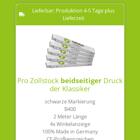
Lieferbar: Produktion 4-5 Tage plus
Lieferzeit
Pro Zollstock
beidseitiger
Druck
der Klassiker
schwarze Markierung
B400
2 Meter Länge
4x Winkelanzeige
100% Made in Germany
CE-Prüfkennzeichen