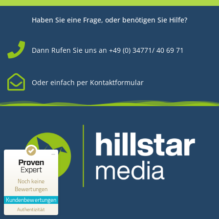
Haben Sie eine Frage, oder benötigen Sie Hilfe?
Dann Rufen Sie uns an +49 (0) 34771/ 40 69 71
Oder einfach per Kontaktformular
Kundenbewertungen und Erfahrungen zu
Hillstar Media
MANGELHAFT
0,00 / 5,00
Noch keine
Bewertungen
Kontakt
Erfahren Sie mehr über dieses Bewertungssiegel
Kundenbewertungen
Profil ansehen
Authentizität
1.1.1970
Hillstar Media