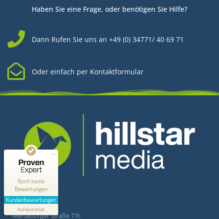
Haben Sie eine Frage, oder benötigen Sie Hilfe?
Dann Rufen Sie uns an +49 (0) 34771/ 40 69 71
Oder einfach per Kontaktformular
Kundenbewertungen und Erfahrungen zu
Hillstar Media
MANGELHAFT
0,00 / 5,00
Kontakt
Noch keine
Bewertungen
Erfahren Sie mehr über dieses Bewertungssiegel
Kundenbewertungen
Hillstar Media
Profil ansehen
Authentizität
1.1.1970
Merseburger Straße 77c