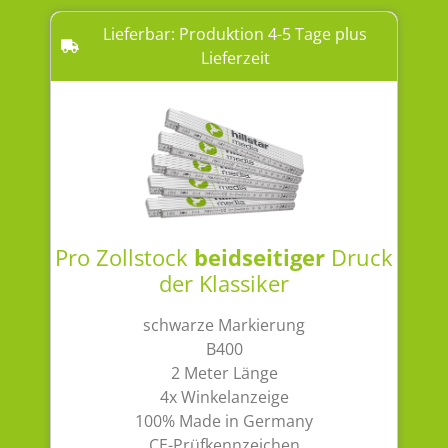
Lieferbar: Produktion 4-5 Tage plus
Lieferzeit
Pro Zollstock
beidseitiger
Druck
der Klassiker
schwarze Markierung
B400
2 Meter Länge
4x Winkelanzeige
100% Made in Germany
CE-Prüfkennzeichen