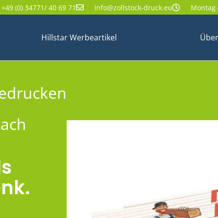
+49 (0) 34771/ 40 69 71
info@zollstock-druck.eu
Montag -
Hillstar Werbeartikel
Über
bedrucken
nach
ls
nk.