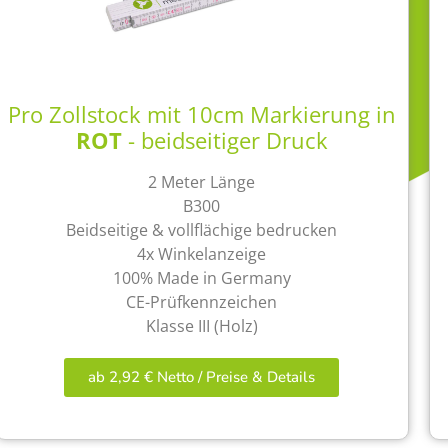
Pro Zollstock mit 10cm Markierung in
ROT
- beidseitiger Druck
2 Meter Länge
B300
Beidseitige & vollflächige bedrucken
4x Winkelanzeige
100% Made in Germany
CE-Prüfkennzeichen
Klasse III (Holz)
ab 2,92 € Netto / Preise & Details