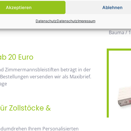
möglichen
Akzeptieren
Ablehnen
wegzuden
 von unserem Mengenrabatt profitieren. Die
Datenschutz
Datenschutz
Impressum
Daher wir
go, sehen Sie sofort anhand der
Bauma / 1
ab 20 Euro
nd Zimmermannsbleistiften beträgt in der
 Bestellungen versenden wir als Maxibrief.
Tage
ür Zollstöcke &
andumdrehen Ihrem Personalisierten