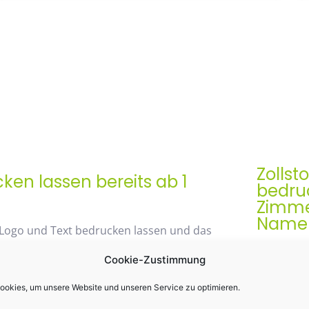
Zollst
en lassen bereits ab 1
bedruc
Zimme
Namen 
 Logo und Text bedrucken lassen und das
Der Zollst
Cookie-Zustimmung
Werbegesch
& praktis
okies, um unsere Website und unseren Service zu optimieren.
48% mit unserem
Einsatz k