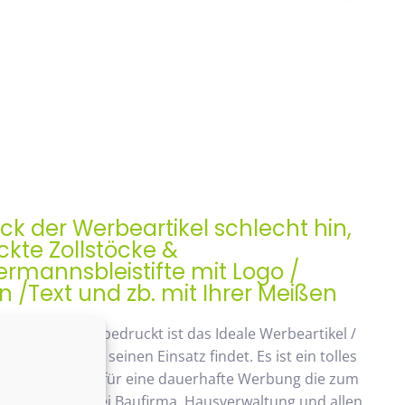
ock der Werbeartikel schlecht hin,
kte Zollstöcke &
rmannsbleistifte mit Logo /
/Text und zb. mit Ihrer Meißen
ock, Meterstab bedruckt ist das Ideale Werbeartikel /
enk der auch seinen Einsatz findet. Es ist ein tolles
ches Geschenk, für eine dauerhafte Werbung die zum
ommt. Beliebt bei Baufirma, Hausverwaltung und allen