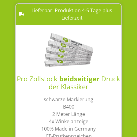
Lieferbar: Produktion 4-5 Tage plus
Lieferzeit
Pro Zollstock
beidseitiger
Druck
der Klassiker
schwarze Markierung
B400
2 Meter Länge
4x Winkelanzeige
100% Made in Germany
CE-Prüfkennzeichen