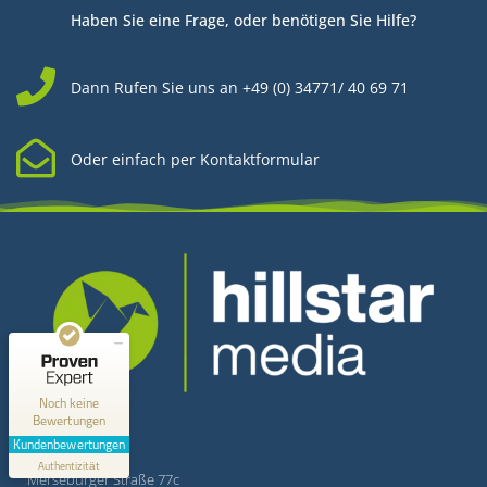
Haben Sie eine Frage, oder benötigen Sie Hilfe?
Dann Rufen Sie uns an +49 (0) 34771/ 40 69 71
Oder einfach per Kontaktformular
Kundenbewertungen und Erfahrungen zu
Hillstar Media
MANGELHAFT
0,00 / 5,00
Kontakt
Noch keine
Bewertungen
Erfahren Sie mehr über dieses Bewertungssiegel
Kundenbewertungen
Hillstar Media
Profil ansehen
Authentizität
1.1.1970
Merseburger Straße 77c