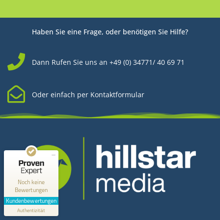
Haben Sie eine Frage, oder benötigen Sie Hilfe?
Dann Rufen Sie uns an +49 (0) 34771/ 40 69 71
Oder einfach per Kontaktformular
Kundenbewertungen und Erfahrungen zu
Hillstar Media
MANGELHAFT
0,00 / 5,00
Noch keine
Bewertungen
Erfahren Sie mehr über dieses Bewertungssiegel
Kundenbewertungen
Kontakt
Profil ansehen
Authentizität
1.1.1970