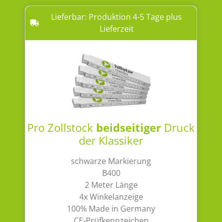
Lieferbar: Produktion 4-5 Tage plus
Lieferzeit
Pro Zollstock
beidseitiger
Druck
der Klassiker
schwarze Markierung
B400
2 Meter Länge
4x Winkelanzeige
100% Made in Germany
CE-Prüfkennzeichen