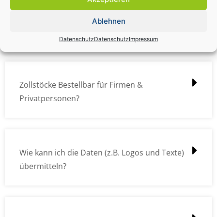
Zollstock Druckdatencheck / Profidatencheck
Ablehnen
kostet das was?
Datenschutz
Datenschutz
Impressum
Zollstöcke Bestellbar für Firmen &
Privatpersonen?
Wie kann ich die Daten (z.B. Logos und Texte)
übermitteln?