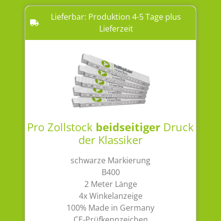
Lieferbar: Produktion 4-5 Tage plus
Lieferzeit
Pro Zollstock
beidseitiger
Druck
der Klassiker
schwarze Markierung
B400
2 Meter Länge
4x Winkelanzeige
100% Made in Germany
CE-Prüfkennzeichen