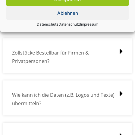
Zollstock Druckdatencheck / Profidatencheck
Ablehnen
kostet das was?
Datenschutz
Datenschutz
Impressum
Zollstöcke Bestellbar für Firmen &
Privatpersonen?
Wie kann ich die Daten (z.B. Logos und Texte)
übermitteln?