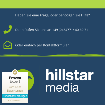
Haben Sie eine Frage, oder benötigen Sie Hilfe?
Dann Rufen Sie uns an +49 (0) 34771/ 40 69 71
Oder einfach per Kontaktformular
Kundenbewertungen und Erfahrungen zu
Hillstar Media
MANGELHAFT
0,00 / 5,00
Noch keine
Bewertungen
Erfahren Sie mehr über dieses Bewertungssiegel
Kundenbewertungen
Kontakt
Profil ansehen
Authentizität
1.1.1970