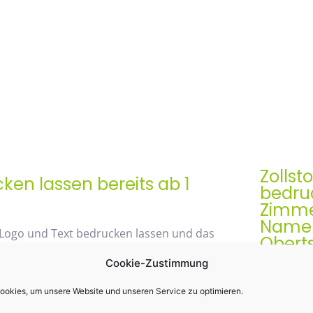
Zollst
en lassen bereits ab 1
bedruc
Zimme
Namen 
 Logo und Text bedrucken lassen und das
Obert
Cookie-Zustimmung
Der Zollst
Werbegesch
okies, um unsere Website und unseren Service zu optimieren.
48% mit unserem
& praktis