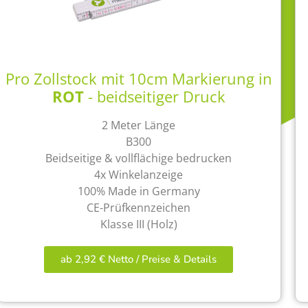
Pro Zollstock mit 10cm Markierung in
ROT
- beidseitiger Druck
2 Meter Länge
B300
Beidseitige & vollflächige bedrucken
4x Winkelanzeige
100% Made in Germany
CE-Prüfkennzeichen
Klasse III (Holz)
ab 2,92 € Netto / Preise & Details