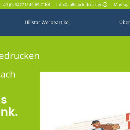
+49 (0) 34771/ 40 69 71
info@zollstock-druck.eu
Montag -
Hillstar Werbeartikel
Über
bedrucken
nach
ls
nk.