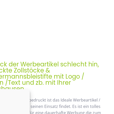
ock der Werbeartikel schlecht hin,
kte Zollstöcke &
rmannsbleistifte mit Logo /
/Text und zb. mit Ihrer
shausen
ock, Meterstab bedruckt ist das Ideale Werbeartikel /
enk der auch seinen Einsatz findet. Es ist ein tolles
ches Geschenk, für eine dauerhafte Werbung die zum