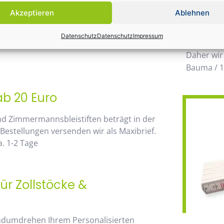
Einsatz k
Akzeptieren
Ablehnen
möglichen
 von unserem Mengenrabatt profitieren. Die
wegzuden
Datenschutz
Datenschutz
Impressum
go, sehen Sie sofort anhand der
Daher wir
Bauma / 1
ab 20 Euro
nd Zimmermannsbleistiften beträgt in der
 Bestellungen versenden wir als Maxibrief.
. 1-2 Tage
ür Zollstöcke &
andumdrehen Ihrem Personalisierten