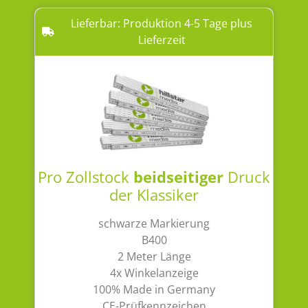
Lieferbar: Produktion 4-5 Tage plus
Lieferzeit
Pro Zollstock
beidseitiger
Druck
der Klassiker
schwarze Markierung
B400
2 Meter Länge
4x Winkelanzeige
100% Made in Germany
CE-Prüfkennzeichen