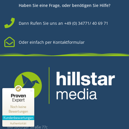
Haben Sie eine Frage, oder benötigen Sie Hilfe?
Dann Rufen Sie uns an +49 (0) 34771/ 40 69 71
Oder einfach per Kontaktformular
Kundenbewertungen und Erfahrungen zu
Hillstar Media
MANGELHAFT
0,00 / 5,00
Kontakt
Noch keine
Bewertungen
Erfahren Sie mehr über dieses Bewertungssiegel
Kundenbewertungen
Hillstar Media
Profil ansehen
Authentizität
1.1.1970
Merseburger Straße 77c