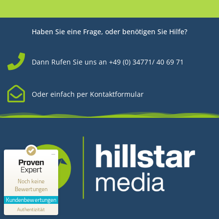
Haben Sie eine Frage, oder benötigen Sie Hilfe?
Dann Rufen Sie uns an +49 (0) 34771/ 40 69 71
Oder einfach per Kontaktformular
Kundenbewertungen und Erfahrungen zu
Hillstar Media
MANGELHAFT
0,00 / 5,00
Noch keine
Bewertungen
Erfahren Sie mehr über dieses Bewertungssiegel
Kundenbewertungen
Kontakt
Profil ansehen
Authentizität
1.1.1970