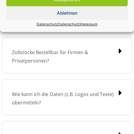
Zollstock Druckdatencheck / Profidatencheck
Ablehnen
kostet das was?
Datenschutz
Datenschutz
Impressum
Zollstöcke Bestellbar für Firmen &
Privatpersonen?
Wie kann ich die Daten (z.B. Logos und Texte)
übermitteln?