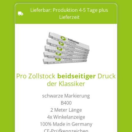
Lieferbar: Produktion 4-5 Tage plus
Lieferzeit
Pro Zollstock
beidseitiger
Druck
der Klassiker
schwarze Markierung
B400
2 Meter Länge
4x Winkelanzeige
100% Made in Germany
CE-Prüfkennzeichen