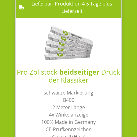
Lieferbar: Produktion 4-5 Tage plus
Lieferzeit
Pro Zollstock
beidseitiger
Druck
der Klassiker
schwarze Markierung
B400
2 Meter Länge
4x Winkelanzeige
100% Made in Germany
CE-Prüfkennzeichen
Klasse III (Holz)