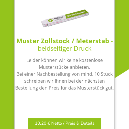
Muster Zollstock / Meterstab
-
beidseitiger Druck
Leider können wir keine kostenlose
Musterstücke anbieten.
Bei einer Nachbestellung von mind. 10 Stück
schreiben wir Ihnen bei der nächsten
Bestellung den Preis für das Musterstück gut.
10,20 € Netto / Preis & Details