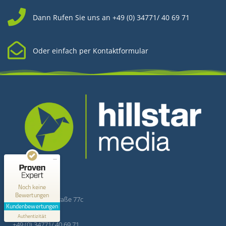
Dann Rufen Sie uns an +49 (0) 34771/ 40 69 71
Oder einfach per Kontaktformular
Kundenbewertungen und Erfahrungen zu
Hillstar Media
MANGELHAFT
Kontakt
Hillstar Media
0,00 / 5,00
Noch keine
Bewertungen
Merseburger Straße 77c
Erfahren Sie mehr über dieses Bewertungssiegel
Kundenbewertungen
06268 Querfurt
Profil ansehen
Authentizität
1.1.1970
+49 (0) 34771/ 40 69 71