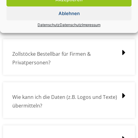
Zollstock Druckdatencheck / Profidatencheck
Ablehnen
kostet das was?
Datenschutz
Datenschutz
Impressum
Zollstöcke Bestellbar für Firmen &
Privatpersonen?
Wie kann ich die Daten (z.B. Logos und Texte)
übermitteln?