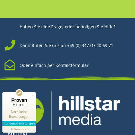
Haben Sie eine Frage, oder benötigen Sie Hilfe?
Dann Rufen Sie uns an +49 (0) 34771/ 40 69 71
Oder einfach per Kontaktformular
Kundenbewertungen und Erfahrungen zu
Hillstar Media
MANGELHAFT
0,00 / 5,00
Noch keine
Bewertungen
Erfahren Sie mehr über dieses Bewertungssiegel
Kundenbewertungen
Profil ansehen
Authentizität
1.1.1970
Kontakt