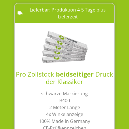
Lieferbar: Produktion 4-5 Tage plus
Lieferzeit
Pro Zollstock
beidseitiger
Druck
der Klassiker
schwarze Markierung
B400
2 Meter Länge
4x Winkelanzeige
100% Made in Germany
CE-Prüfkennzeichen