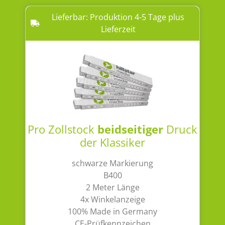
Lieferbar: Produktion 4-5 Tage plus
Lieferzeit
Pro Zollstock
beidseitiger
Druck
der Klassiker
schwarze Markierung
B400
2 Meter Länge
4x Winkelanzeige
100% Made in Germany
CE-Prüfkennzeichen