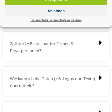
Zollstock Druckdatencheck / Profidatencheck
Ablehnen
kostet das was?
Datenschutz
Datenschutz
Impressum
Zollstöcke Bestellbar für Firmen &
Privatpersonen?
Wie kann ich die Daten (z.B. Logos und Texte)
übermitteln?