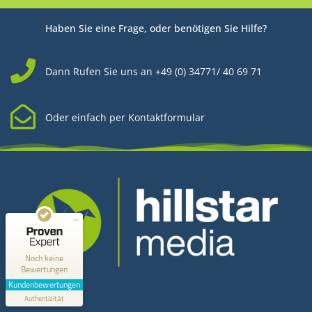
Haben Sie eine Frage, oder benötigen Sie Hilfe?
Dann Rufen Sie uns an +49 (0) 34771/ 40 69 71
Oder einfach per Kontaktformular
Kundenbewertungen und Erfahrungen zu
Hillstar Media
MANGELHAFT
0,00 / 5,00
Noch keine
Bewertungen
Kontakt
Erfahren Sie mehr über dieses Bewertungssiegel
Kundenbewertungen
Profil ansehen
Authentizität
1.1.1970
Hillstar Media