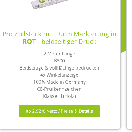
Pro Zollstock mit 10cm Markierung in
ROT
- beidseitiger Druck
2 Meter Länge
B300
Beidseitige & vollflächige bedrucken
4x Winkelanzeige
100% Made in Germany
CE-Prüfkennzeichen
Klasse III (Holz)
ab 2,92 € Netto / Preise & Details