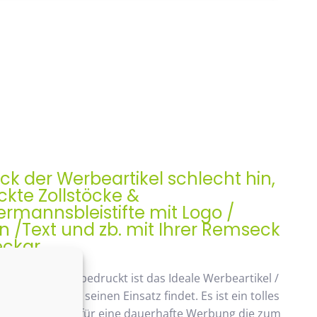
ock der Werbeartikel schlecht hin,
kte Zollstöcke &
rmannsbleistifte mit Logo /
 /Text und zb. mit Ihrer Remseck
ckar
ock, Meterstab bedruckt ist das Ideale Werbeartikel /
enk der auch seinen Einsatz findet. Es ist ein tolles
ches Geschenk, für eine dauerhafte Werbung die zum