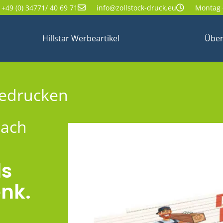
+49 (0) 34771/ 40 69 71
info@zollstock-druck.eu
Montag -
Hillstar Werbeartikel
Über
bedrucken
nach
ls
nk.