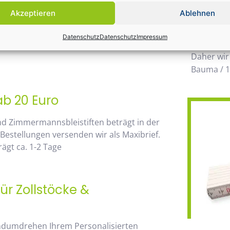
Einsatz k
Akzeptieren
Ablehnen
möglichen
 von unserem Mengenrabatt profitieren. Die
wegzuden
Datenschutz
Datenschutz
Impressum
go, sehen Sie sofort anhand der
Daher wir
Bauma / 1
ab 20 Euro
nd Zimmermannsbleistiften beträgt in der
 Bestellungen versenden wir als Maxibrief.
ägt ca. 1-2 Tage
ür Zollstöcke &
andumdrehen Ihrem Personalisierten