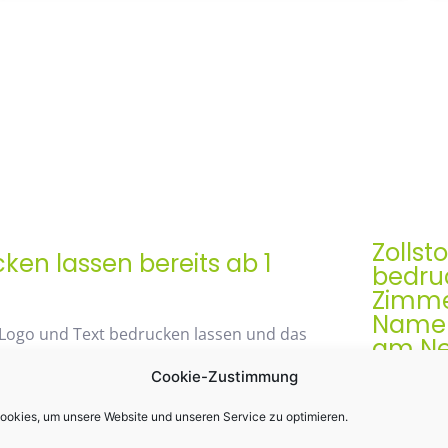
Zollst
en lassen bereits ab 1
bedruc
Zimme
Namen
 Logo und Text bedrucken lassen und das
am Ne
Cookie-Zustimmung
Der Zollst
Werbegesch
okies, um unsere Website und unseren Service zu optimieren.
48% mit unserem
& praktis