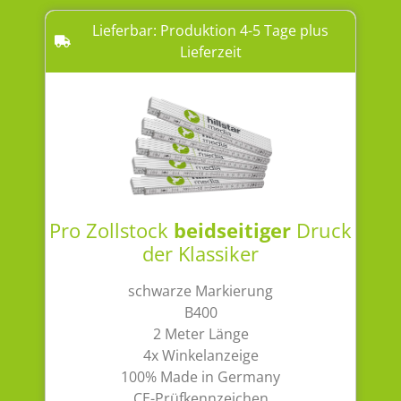
Lieferbar: Produktion 4-5 Tage plus
Lieferzeit
Pro Zollstock
beidseitiger
Druck
der Klassiker
schwarze Markierung
B400
2 Meter Länge
4x Winkelanzeige
100% Made in Germany
CE-Prüfkennzeichen