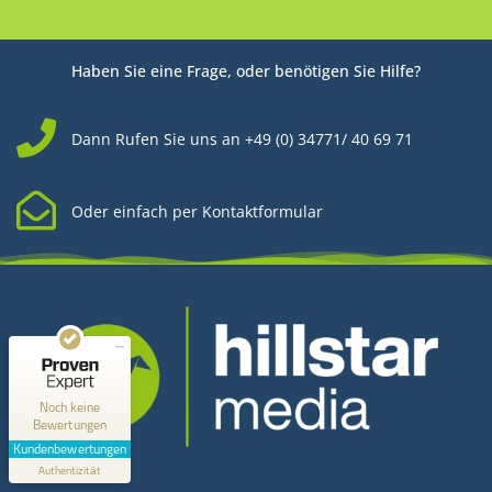
Haben Sie eine Frage, oder benötigen Sie Hilfe?
Dann Rufen Sie uns an +49 (0) 34771/ 40 69 71
Oder einfach per Kontaktformular
Kundenbewertungen und Erfahrungen zu
Hillstar Media
MANGELHAFT
0,00 / 5,00
Noch keine
Bewertungen
Erfahren Sie mehr über dieses Bewertungssiegel
Kundenbewertungen
Kontakt
Profil ansehen
Authentizität
1.1.1970