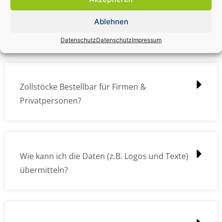
Zollstock Druckdatencheck / Profidatencheck
Ablehnen
kostet das was?
Datenschutz
Datenschutz
Impressum
Zollstöcke Bestellbar für Firmen &
Privatpersonen?
Wie kann ich die Daten (z.B. Logos und Texte)
übermitteln?