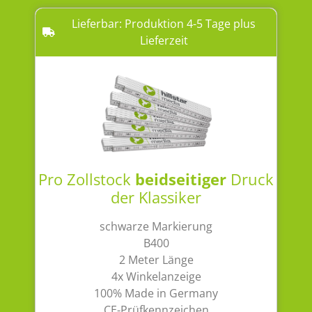
Lieferbar: Produktion 4-5 Tage plus
Lieferzeit
Pro Zollstock
beidseitiger
Druck
der Klassiker
schwarze Markierung
B400
2 Meter Länge
4x Winkelanzeige
100% Made in Germany
CE-Prüfkennzeichen