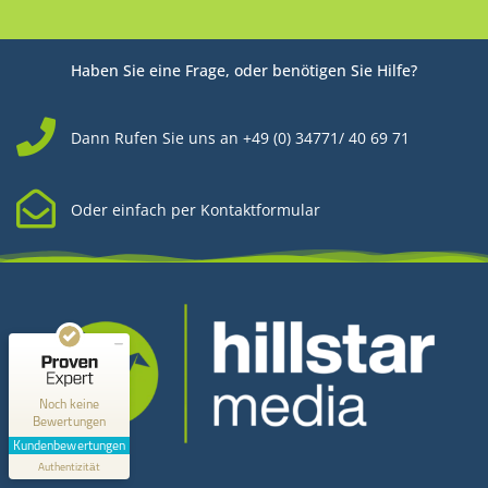
Haben Sie eine Frage, oder benötigen Sie Hilfe?
Dann Rufen Sie uns an +49 (0) 34771/ 40 69 71
Oder einfach per Kontaktformular
Kundenbewertungen und Erfahrungen zu
Hillstar Media
MANGELHAFT
0,00 / 5,00
Noch keine
Bewertungen
Erfahren Sie mehr über dieses Bewertungssiegel
Kundenbewertungen
Kontakt
Profil ansehen
Authentizität
1.1.1970