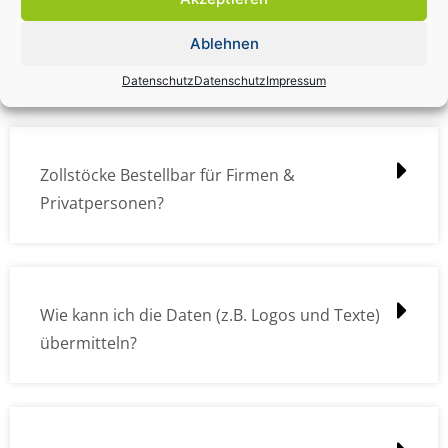
Zollstock Druckdatencheck / Profidatencheck
Ablehnen
kostet das was?
Datenschutz
Datenschutz
Impressum
Zollstöcke Bestellbar für Firmen &
Privatpersonen?
Wie kann ich die Daten (z.B. Logos und Texte)
übermitteln?