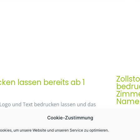
Zollst
en lassen bereits ab 1
bedruc
Zimme
Namen 
 Logo und Text bedrucken lassen und das
Der Zollst
Cookie-Zustimmung
Werbegesch
& praktis
okies, um unsere Website und unseren Service zu optimieren.
48% mit unserem
Einsatz k