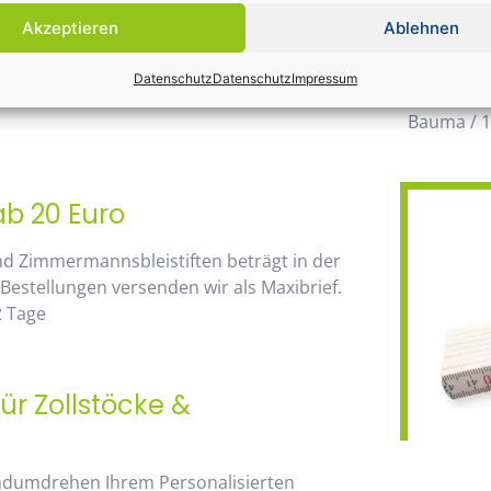
möglichen
Akzeptieren
Ablehnen
wegzuden
 von unserem Mengenrabatt profitieren. Die
Datenschutz
Datenschutz
Impressum
Daher wir
go, sehen Sie sofort anhand der
Bauma / 1
ab 20 Euro
nd Zimmermannsbleistiften beträgt in der
 Bestellungen versenden wir als Maxibrief.
2 Tage
ür Zollstöcke &
andumdrehen Ihrem Personalisierten