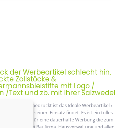
ock der Werbeartikel schlecht hin,
kte Zollstöcke &
rmannsbleistifte mit Logo /
/Text und zb. mit Ihrer Salzwedel
ock, Meterstab bedruckt ist das Ideale Werbeartikel /
enk der auch seinen Einsatz findet. Es ist ein tolles
ches Geschenk, für eine dauerhafte Werbung die zum
ommt. Beliebt bei Baufirma, Hausverwaltung und allen