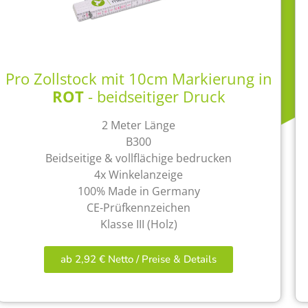
Pro Zollstock mit 10cm Markierung in
ROT
- beidseitiger Druck
2 Meter Länge
B300
Beidseitige & vollflächige bedrucken
4x Winkelanzeige
100% Made in Germany
CE-Prüfkennzeichen
Klasse III (Holz)
ab 2,92 € Netto / Preise & Details