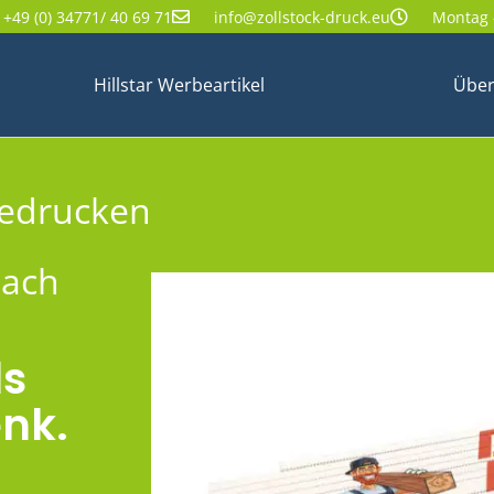
+49 (0) 34771/ 40 69 71
info@zollstock-druck.eu
Montag -
Hillstar Werbeartikel
Über
bedrucken
nach
ls
nk.