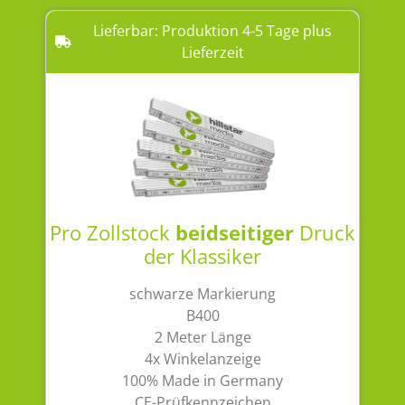
Lieferbar: Produktion 4-5 Tage plus
Lieferzeit
Pro Zollstock
beidseitiger
Druck
der Klassiker
schwarze Markierung
B400
2 Meter Länge
4x Winkelanzeige
100% Made in Germany
CE-Prüfkennzeichen