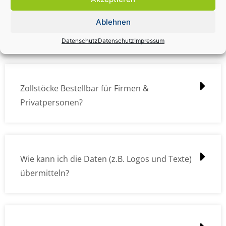
Zollstock Druckdatencheck / Profidatencheck
Ablehnen
kostet das was?
Datenschutz
Datenschutz
Impressum
Zollstöcke Bestellbar für Firmen &
Privatpersonen?
Wie kann ich die Daten (z.B. Logos und Texte)
übermitteln?