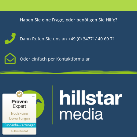
Haben Sie eine Frage, oder benötigen Sie Hilfe?
Dann Rufen Sie uns an +49 (0) 34771/ 40 69 71
Oder einfach per Kontaktformular
Kundenbewertungen und Erfahrungen zu
Hillstar Media
MANGELHAFT
0,00 / 5,00
Noch keine
Bewertungen
Erfahren Sie mehr über dieses Bewertungssiegel
Kundenbewertungen
Kontakt
Profil ansehen
Authentizität
1.1.1970