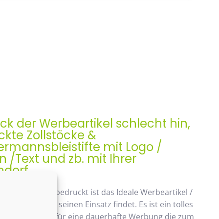
ock der Werbeartikel schlecht hin,
kte Zollstöcke &
rmannsbleistifte mit Logo /
/Text und zb. mit Ihrer
ndorf
ock, Meterstab bedruckt ist das Ideale Werbeartikel /
enk der auch seinen Einsatz findet. Es ist ein tolles
ches Geschenk, für eine dauerhafte Werbung die zum