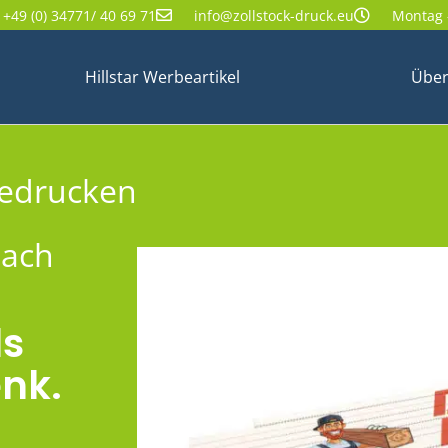
+49 (0) 34771/ 40 69 71
info@zollstock-druck.eu
Montag -
Hillstar Werbeartikel
Über
bedrucken
nach
ls
nk.