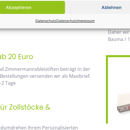
Einsatz k
Akzeptieren
Ablehnen
möglichen
 von unserem Mengenrabatt profitieren. Die
wegzuden
Datenschutz
Datenschutz
Impressum
go, sehen Sie sofort anhand der
Daher wir
Bauma / 1
ab 20 Euro
nd Zimmermannsbleistiften beträgt in der
 Bestellungen versenden wir als Maxibrief.
-2 Tage
ür Zollstöcke &
andumdrehen Ihrem Personalisierten