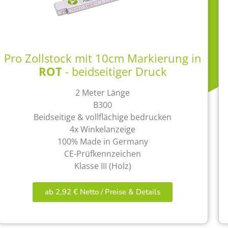
Pro Zollstock mit 10cm Markierung in
ROT
- beidseitiger Druck
2 Meter Länge
B300
Beidseitige & vollflächige bedrucken
4x Winkelanzeige
100% Made in Germany
CE-Prüfkennzeichen
Klasse III (Holz)
ab 2,92 € Netto / Preise & Details