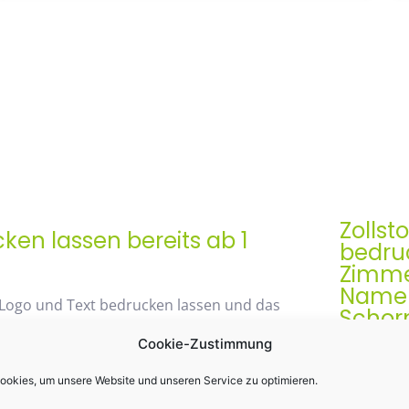
Zollst
en lassen bereits ab 1
bedruc
Zimme
Namen 
 Logo und Text bedrucken lassen und das
Schor
Cookie-Zustimmung
Der Zollst
Werbegesch
okies, um unsere Website und unseren Service zu optimieren.
48% mit unserem
& praktis