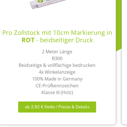
Pro Zollstock mit 10cm Markierung in
ROT
- beidseitiger Druck
2 Meter Länge
B300
Beidseitige & vollflächige bedrucken
4x Winkelanzeige
100% Made in Germany
CE-Prüfkennzeichen
Klasse III (Holz)
ab 2,92 € Netto / Preise & Details