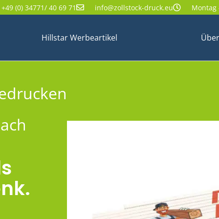
+49 (0) 34771/ 40 69 71
info@zollstock-druck.eu
Montag -
Hillstar Werbeartikel
Über
bedrucken
nach
ls
nk.