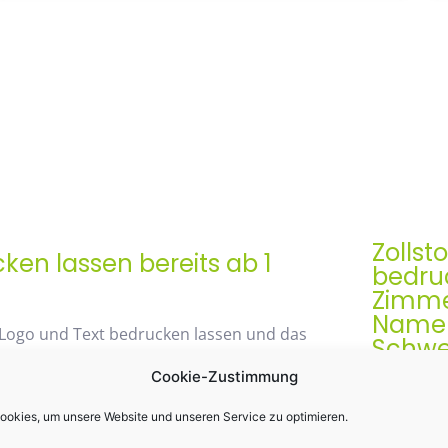
Zollst
en lassen bereits ab 1
bedruc
Zimme
Namen 
 Logo und Text bedrucken lassen und das
Schwe
Cookie-Zustimmung
Der Zollst
Werbegesch
okies, um unsere Website und unseren Service zu optimieren.
48% mit unserem
& praktis