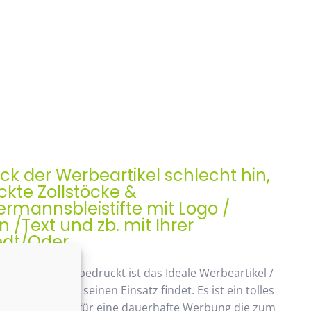
ock der Werbeartikel schlecht hin,
kte Zollstöcke &
rmannsbleistifte mit Logo /
/Text und zb. mit Ihrer
dt/Oder
ock, Meterstab bedruckt ist das Ideale Werbeartikel /
enk der auch seinen Einsatz findet. Es ist ein tolles
ches Geschenk, für eine dauerhafte Werbung die zum