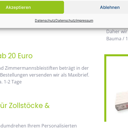
Einsatz k
Akzeptieren
Ablehnen
möglichen
 von unserem Mengenrabatt profitieren. Die
wegzuden
Datenschutz
Datenschutz
Impressum
go, sehen Sie sofort anhand der
Daher wir
Bauma / 1
ab 20 Euro
nd Zimmermannsbleistiften beträgt in der
 Bestellungen versenden wir als Maxibrief.
. 1-2 Tage
ür Zollstöcke &
andumdrehen Ihrem Personalisierten