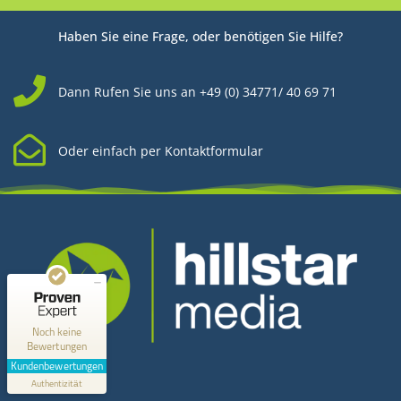
Haben Sie eine Frage, oder benötigen Sie Hilfe?
Dann Rufen Sie uns an +49 (0) 34771/ 40 69 71
Oder einfach per Kontaktformular
Kundenbewertungen und Erfahrungen zu
Hillstar Media
MANGELHAFT
0,00 / 5,00
Noch keine
Bewertungen
Kontakt
Erfahren Sie mehr über dieses Bewertungssiegel
Kundenbewertungen
Profil ansehen
Authentizität
1.1.1970
Hillstar Media