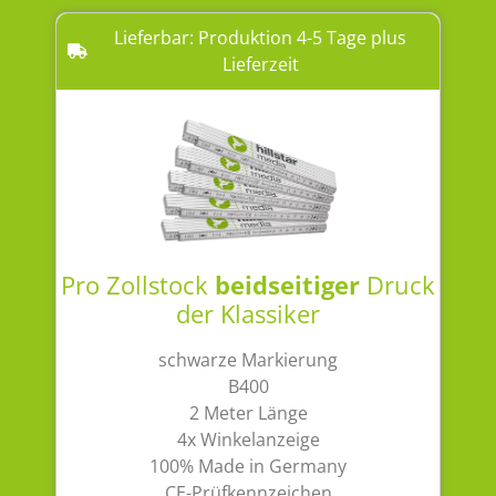
Lieferbar: Produktion 4-5 Tage plus
Lieferzeit
Pro Zollstock
beidseitiger
Druck
der Klassiker
schwarze Markierung
B400
2 Meter Länge
4x Winkelanzeige
100% Made in Germany
CE-Prüfkennzeichen