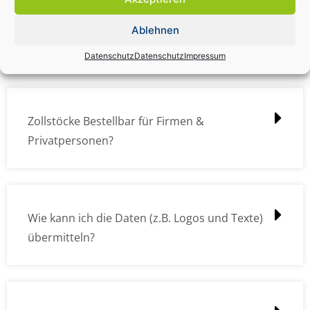
Zollstock Druckdatencheck / Profidatencheck
Ablehnen
kostet das was?
Datenschutz
Datenschutz
Impressum
Zollstöcke Bestellbar für Firmen &
Privatpersonen?
Wie kann ich die Daten (z.B. Logos und Texte)
übermitteln?