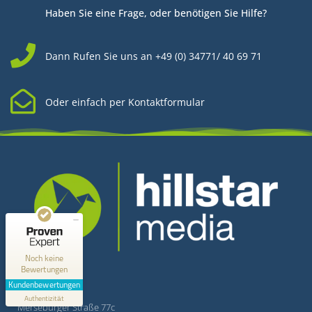
Haben Sie eine Frage, oder benötigen Sie Hilfe?
Dann Rufen Sie uns an +49 (0) 34771/ 40 69 71
Oder einfach per Kontaktformular
Kundenbewertungen und Erfahrungen zu
Hillstar Media
MANGELHAFT
0,00 / 5,00
Kontakt
Noch keine
Bewertungen
Erfahren Sie mehr über dieses Bewertungssiegel
Kundenbewertungen
Hillstar Media
Profil ansehen
Authentizität
1.1.1970
Merseburger Straße 77c