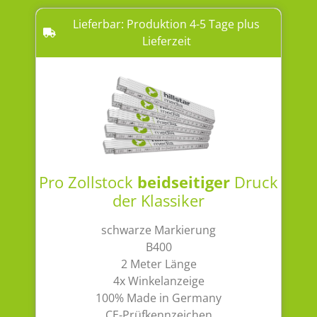
Lieferbar: Produktion 4-5 Tage plus
Lieferzeit
Pro Zollstock
beidseitiger
Druck
der Klassiker
schwarze Markierung
B400
2 Meter Länge
4x Winkelanzeige
100% Made in Germany
CE-Prüfkennzeichen