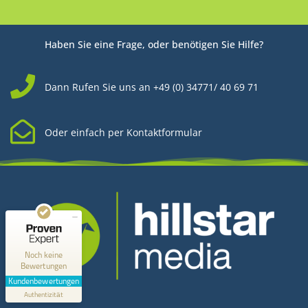
Haben Sie eine Frage, oder benötigen Sie Hilfe?
Dann Rufen Sie uns an +49 (0) 34771/ 40 69 71
Oder einfach per Kontaktformular
Kundenbewertungen und Erfahrungen zu
Hillstar Media
MANGELHAFT
0,00 / 5,00
Noch keine
Bewertungen
Erfahren Sie mehr über dieses Bewertungssiegel
Kundenbewertungen
Kontakt
Profil ansehen
Authentizität
1.1.1970