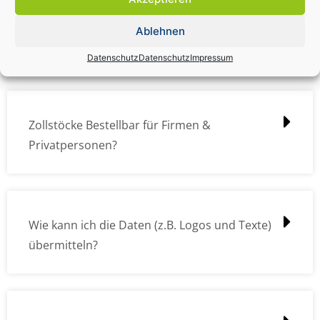
Zollstock Druckdatencheck / Profidatencheck
Ablehnen
kostet das was?
Datenschutz
Datenschutz
Impressum
Zollstöcke Bestellbar für Firmen &
Privatpersonen?
Wie kann ich die Daten (z.B. Logos und Texte)
übermitteln?