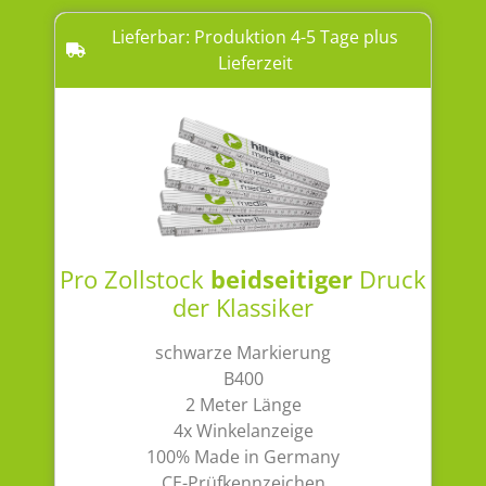
Lieferbar: Produktion 4-5 Tage plus
Lieferzeit
Pro Zollstock
beidseitiger
Druck
der Klassiker
schwarze Markierung
B400
2 Meter Länge
4x Winkelanzeige
100% Made in Germany
CE-Prüfkennzeichen