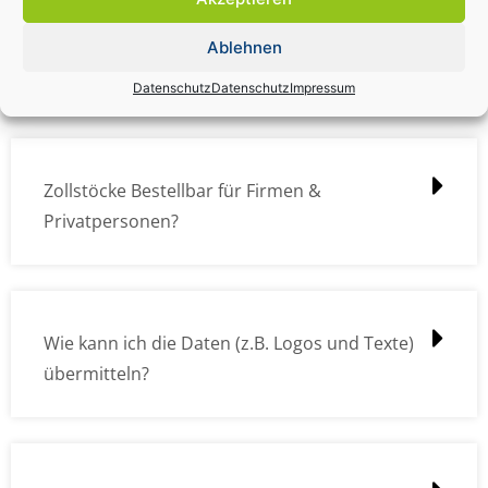
Zollstock Druckdatencheck / Profidatencheck
Ablehnen
kostet das was?
Datenschutz
Datenschutz
Impressum
Zollstöcke Bestellbar für Firmen &
Privatpersonen?
Wie kann ich die Daten (z.B. Logos und Texte)
übermitteln?