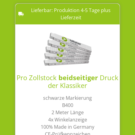
Lieferbar: Produktion 4-5 Tage plus
Lieferzeit
Pro Zollstock
beidseitiger
Druck
der Klassiker
schwarze Markierung
B400
2 Meter Länge
4x Winkelanzeige
100% Made in Germany
CE-Prüfkennzeichen