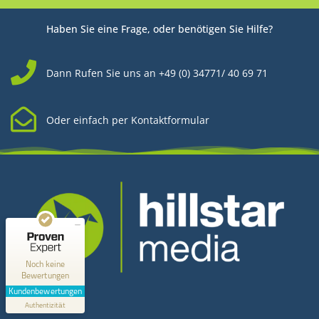
Haben Sie eine Frage, oder benötigen Sie Hilfe?
Dann Rufen Sie uns an +49 (0) 34771/ 40 69 71
Oder einfach per Kontaktformular
Kundenbewertungen und Erfahrungen zu
Hillstar Media
MANGELHAFT
0,00 / 5,00
Noch keine
Bewertungen
Kontakt
Erfahren Sie mehr über dieses Bewertungssiegel
Kundenbewertungen
Profil ansehen
Authentizität
1.1.1970
Hillstar Media