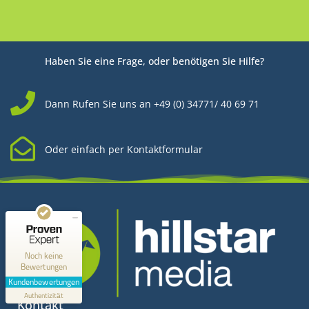
Haben Sie eine Frage, oder benötigen Sie Hilfe?
Dann Rufen Sie uns an +49 (0) 34771/ 40 69 71
Oder einfach per Kontaktformular
Kundenbewertungen und Erfahrungen zu
Hillstar Media
MANGELHAFT
0,00 / 5,00
Noch keine
Bewertungen
Erfahren Sie mehr über dieses Bewertungssiegel
Kundenbewertungen
Profil ansehen
Authentizität
1.1.1970
Kontakt