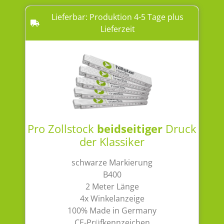
Lieferbar: Produktion 4-5 Tage plus
Lieferzeit
Pro Zollstock
beidseitiger
Druck
der Klassiker
schwarze Markierung
B400
2 Meter Länge
4x Winkelanzeige
100% Made in Germany
CE-Prüfkennzeichen