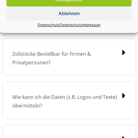
Zollstock Druckdatencheck / Profidatencheck
Ablehnen
kostet das was?
Datenschutz
Datenschutz
Impressum
Zollstöcke Bestellbar für Firmen &
Privatpersonen?
Wie kann ich die Daten (z.B. Logos und Texte)
übermitteln?