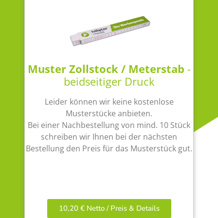
Muster Zollstock / Meterstab
-
beidseitiger Druck
Leider können wir keine kostenlose
Musterstücke anbieten.
Bei einer Nachbestellung von mind. 10 Stück
schreiben wir Ihnen bei der nächsten
Bestellung den Preis für das Musterstück gut.
10,20 € Netto / Preis & Details