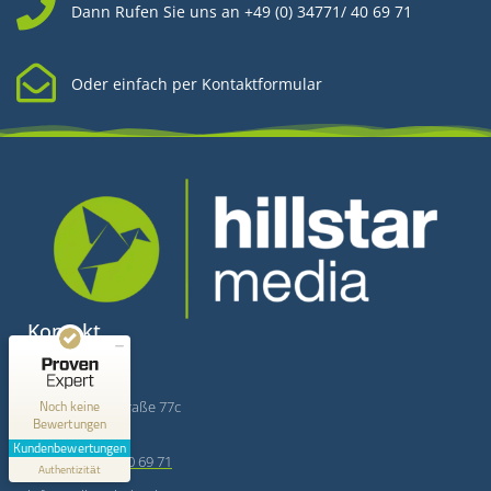
Dann Rufen Sie uns an +49 (0) 34771/ 40 69 71
Oder einfach per Kontaktformular
Kundenbewertungen und Erfahrungen zu
Hillstar Media
Kontakt
MANGELHAFT
Hillstar Media
0,00 / 5,00
Merseburger Straße 77c
Noch keine
Bewertungen
06268 Querfurt
Erfahren Sie mehr über dieses Bewertungssiegel
Kundenbewertungen
+49 (0) 34771/ 40 69 71
Profil ansehen
Authentizität
1.1.1970