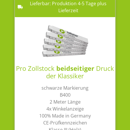
Lieferbar: Produktion 4-5 Tage plus
Lieferzeit
Pro Zollstock
beidseitiger
Druck
der Klassiker
schwarze Markierung
B400
2 Meter Länge
4x Winkelanzeige
100% Made in Germany
CE-Prüfkennzeichen
Klasse III (Holz)