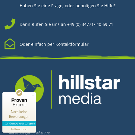
Haben Sie eine Frage, oder benötigen Sie Hilfe?
Dann Rufen Sie uns an +49 (0) 34771/ 40 69 71
Oder einfach per Kontaktformular
Kundenbewertungen und Erfahrungen zu
Hillstar Media
MANGELHAFT
0,00 / 5,00
Kontakt
Noch keine
Bewertungen
Erfahren Sie mehr über dieses Bewertungssiegel
Kundenbewertungen
Hillstar Media
Profil ansehen
Authentizität
1.1.1970
Merseburger Straße 77c