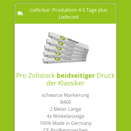
Lieferbar: Produktion 4-5 Tage plus
Lieferzeit
Pro Zollstock
beidseitiger
Druck
der Klassiker
schwarze Markierung
B400
2 Meter Länge
4x Winkelanzeige
100% Made in Germany
CE-Prüfkennzeichen