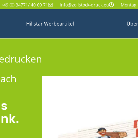
+49 (0) 34771/ 40 69 71
info@zollstock-druck.eu
Montag -
Hillstar Werbeartikel
Über
bedrucken
nach
ls
nk.