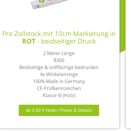
Pro Zollstock mit 10cm Markierung in
ROT
- beidseitiger Druck
2 Meter Länge
B300
Beidseitige & vollflächige bedrucken
4x Winkelanzeige
100% Made in Germany
CE-Prüfkennzeichen
Klasse III (Holz)
ab 2,92 € Netto / Preise & Details