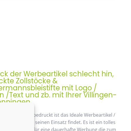
ock der Werbeartikel schlecht hin,
kte Zollstöcke &
rmannsbleistifte mit Logo /
/Text und zb. mit Ihrer Villingen-
nningen
ock, Meterstab bedruckt ist das Ideale Werbeartikel /
enk der auch seinen Einsatz findet. Es ist ein tolles
ches Geschenk, für eine dauerhafte Werbung die zum