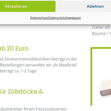
Einsatz k
Akzeptieren
Ablehnen
möglichen
 von unserem Mengenrabatt profitieren. Die
wegzuden
Datenschutz
Datenschutz
Impressum
go, sehen Sie sofort anhand der
Daher wir
Bauma / 1
ab 20 Euro
nd Zimmermannsbleistiften beträgt in der
 Bestellungen versenden wir als Maxibrief.
beträgt ca. 1-2 Tage
ür Zollstöcke &
andumdrehen Ihrem Personalisierten