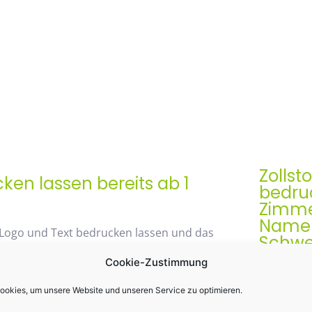
Zollst
en lassen bereits ab 1
bedruc
Zimme
Namen 
 Logo und Text bedrucken lassen und das
Schwe
Cookie-Zustimmung
Der Zollst
Werbegesch
okies, um unsere Website und unseren Service zu optimieren.
48% mit unserem
& praktis